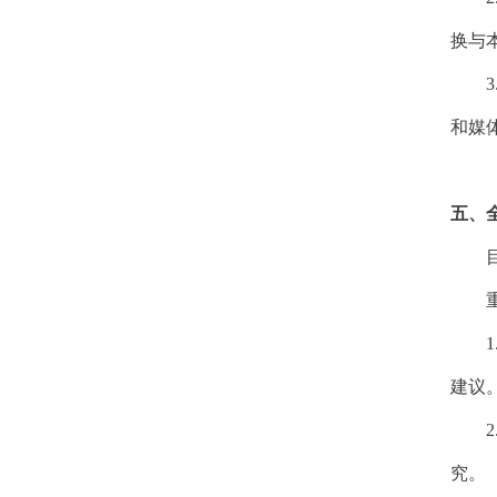
换与
3
和媒
五、
1
建议
2
究。