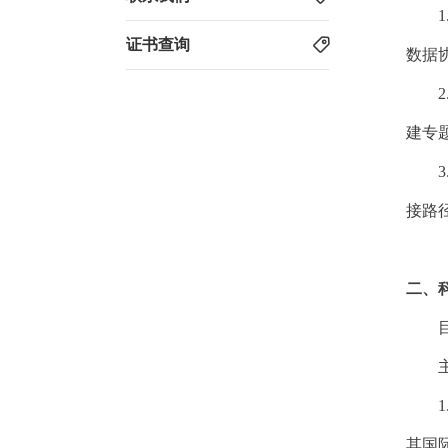
1
证书查询
数据
2
建专
3
接路
二、
1
其国