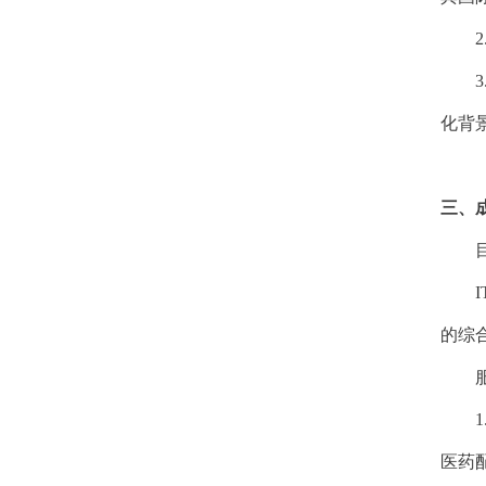
2
3
化背
三、
的综
1
医药