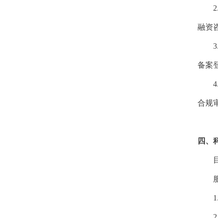
2
融资
3
备案
4
合规
四、
1
2